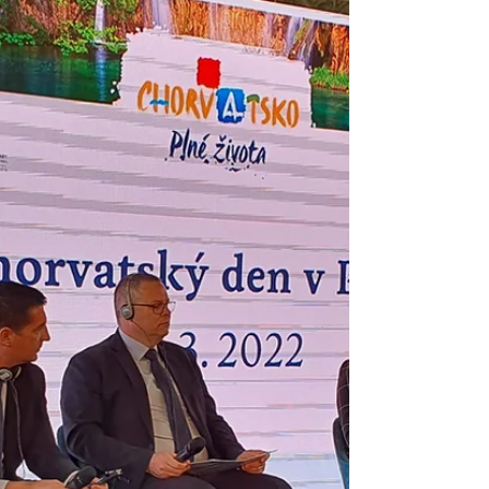
pobyty
Před několika lety jsme umístili odkaz na
prodej pobytu o 360° videa hotelu v Dubaji. I
přes to, že nebylo nijak profesionálně...