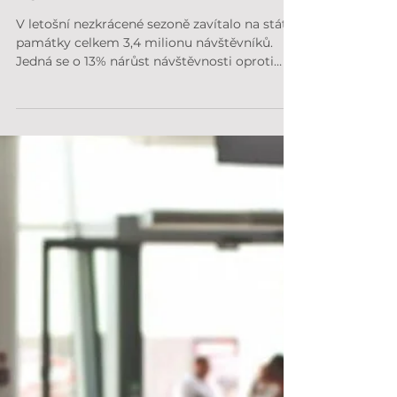
10. 11. 2022
Statistiky a návštěvnost
Návštevnost NPU památek
2022
V letošní nezkrácené sezoně zavítalo na státní
památky celkem 3,4 milionu návštěvníků.
Jedná se o 13% nárůst návštěvnosti oproti
minulému...