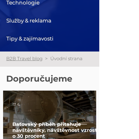
Technologie
Služby & reklama
Tipy & zajímavosti
B2B Travel blog
> Úvodní strana
Doporučujeme
17. 6.
Baťovský příběh přitahuje
návštěvníky, návštěvnost vzrostla
o 30 procent