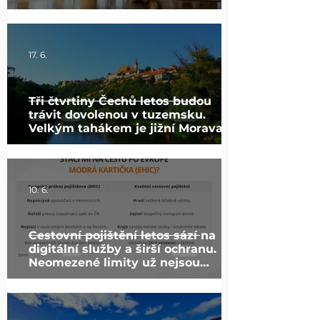
17. 6.
Tři čtvrtiny Čechů letos budou
trávit dovolenou v tuzemsku.
Velkým tahákem je jižní Morava
10. 6.
Cestovní pojištění letos sází na
digitální služby a širší ochranu.
Neomezené limity už nejsou
výjimkou