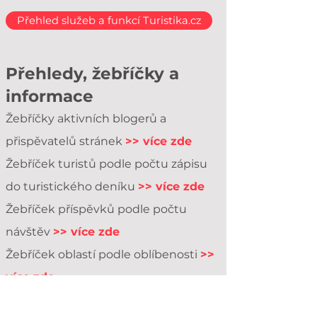
Přehled služeb a funkcí Turistika.cz
Přehledy, žebříčky a
informace
Žebříčky aktivních blogerů a
přispěvatelů stránek
>> více zde
Žebříček turistů podle počtu zápisu
do turistického deníku
>> více zde
Žebříček příspěvků podle počtu
návštěv
>> více zde
Žebříček oblastí podle oblíbenosti
>>
více zde