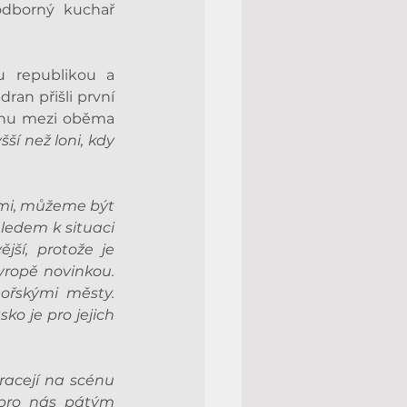
odborný kuchař 
u republikou a 
an přišli první 
uchu mezi oběma 
í než loni, kdy 
mi, můžeme být 
ledem k situaci 
ší, protože je 
ropě novinkou. 
ořskými městy. 
o je pro jejich 
racejí na scénu 
 pro nás pátým 