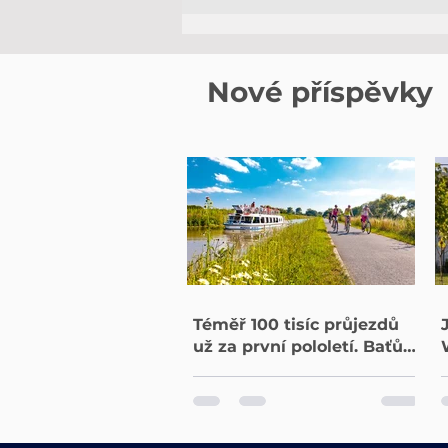
Jižní Morava dohání
Wachau a Moselu.
Evropané mění vinařskou
turistiku
Nové příspěvky
Téměř 100 tisíc průjezdů
už za první pololetí. Baťův
kanál potvrzuje rostoucí
oblibu cykloturistiky ve
Zlínském kraji