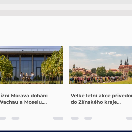
Velké letní akce přivedou
Česk
do Zlínského kraje
síly
desetitisíce návštěvníků.
ucel
Těží z nich hotely,
kata
restaurace i turistické
part
cíle
Jižní Morava dohání
Velké letní akce přivedo
Wachau a Moselu.
do Zlínského kraje
Evropané mění vinařskou
desetitisíce návštěvníků
turistiku
Těží z nich hotely,
restaurace i turistické cí