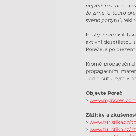
největším trhem, což 
že jsme je touto pre
svého pobytu“
, řekl
Hosty pozdravil tak
aktivní desetiletou
Poreče, a po prezent
Kromě propagačních 
propagačními materi
- od pršutu, sýra, vín
Objevte Poreč 
> 
www.myporec.co
Zážitky a zkušenost
> 
www.turistika.cz/o
> 
www.turistika.cz/is