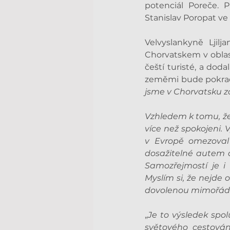
potenciál Poreče. 
Stanislav Poropat ve
Velvyslankyně Ljil
Chorvatskem v oblast
čeští turisté, a dod
zeměmi bude pokračov
jsme v Chorvatsku za
Vzhledem k tomu, že
více než spokojeni. 
v Evropě omezoval n
dosažitelné autem a
Samozřejmostí je i
Myslím si, že nejde 
dovolenou mimořádně
„
Je to výsledek spol
světového cestování