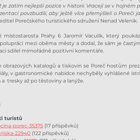
je zatím nejlepší pozice v historii. Vracejí se v hojném
zentací povzbudili, aby ještě více přemýšleli o Poreči j
 ředitel Porečského turistického sdružení Nenad Velenik.
é místostarosta Prahy 6 Jaromír Vaculík, který poukáz
 spolupráci mezi oběma městy a dodal, že sám je častý
aci sdílel mimořádně pozitivní komentáře.
obrazových katalogů a tiskovin se Poreč hostům prezen
ály, v gastronomické nabídce nechyběly vyhlášené istri
a a  tresky až po těstoviny a lanýže.
m
i turistů 
pcina-porec-35375
 (17 příspěvků)
trijska-22940
 (122 příspěvků)