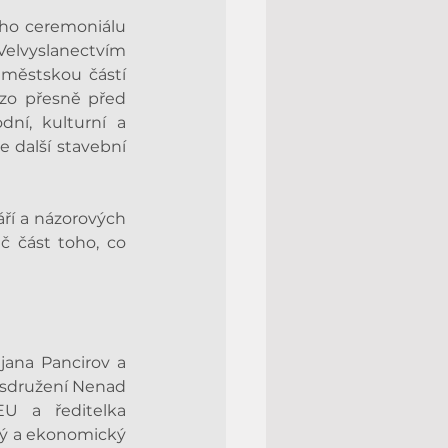
ího ceremoniálu 
Velvyslanectvím 
městskou částí 
zo přesně před 
ní, kulturní a 
 další stavební 
í a názorových 
 část toho, co 
jana Pancirov a 
 sdružení Nenad 
 a ředitelka 
ký a ekonomický 