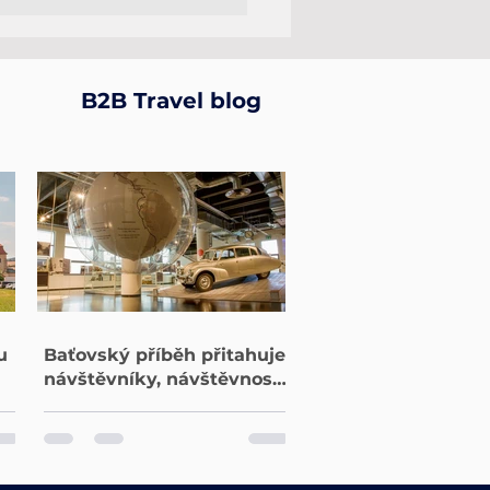
ý turismus spojuje
: Vychází první
ený cizojazyčný
log pro zahraniční
B2B Travel blog
nery
u
Baťovský příběh přitahuje
návštěvníky, návštěvnost
.
vzrostla o 30 procent
le