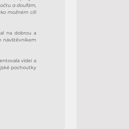
 počtu a doufám, 
ako možném cíli 
al na dobrou a 
m návštěvníkem 
tovala videi a 
jské pochoutky 