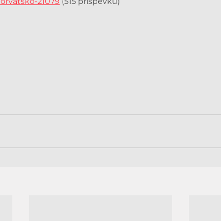
horvatsko-21079
 (515 příspěvků)