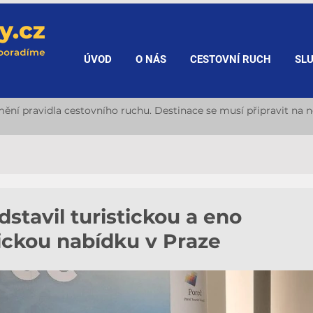
ÚVOD
O NÁS
CESTOVNÍ RUCH
SL
ění pravidla cestovního ruchu. Destinace se musí připravit na n
tavil turistickou a eno
ckou nabídku v Praze