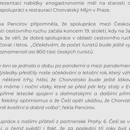
Prezentaci nabídky enogastronomie měl na starosti 
 spolupráci s restaurací Chorvatský Mlýn v Praze.
jana Pancirov připomněla, že spolupráce mezi Česko
i cestovního ruchu začala koncem 19. století, kdy na Jadr
ala, že věří, že dobrá spolupráce v oblasti cestovního r
at i letos.  
„Očekávám, že počet turistů bude ještě vyšš
znamenali asi 800 tisíc českých turistů.
 loni se jednalo o dobu po pandemii a mezi pandemie
Výsledky předčily naše očekávání a letošní rok, který vzh
ěkteré trhy, hlásí, že Chorvatsko bude ještě lákavěj
 máme i noční vlaky, které se před pár lety staly v Ev
 přímé letecké spojení s dalmatskými a dalšími přím
o falešný optimismus a že Češi opět ukážou, že Chorvatsk
 kvalitní a dobrá volba“,
 řekla Pancirov.
upráce s našimi přáteli z partnerské Prahy 6. Češi se v
, o čemž svědčí i fakt, že za poslední tři roky byli