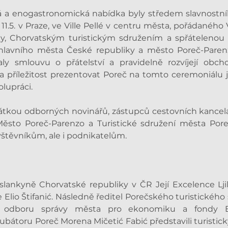
ická a enogastronomická nabídka byly středem slavnostn
1.5. v Praze, ve Ville Pellé v centru města, pořádaného 
y, Chorvatským turistickým sdružením a spřátelenou 
 hlavního města České republiky a město Poreč-Paren
ly smlouvu o přátelství a pravidelně rozvíjejí obchod
 příležitost prezentovat Poreč na tomto ceremoniálu je
lupráci.
átkou odborných novinářů, zástupců cestovních kancelář
Město Poreč-Parenzo a Turistické sdružení města Poreč
vštěvníkům, ale i podnikatelům.
yslankyně Chorvatské republiky v ČR Její Excelence Ljil
 Elio Štifanić. Následně ředitel Porečského turistického
í odboru správy města pro ekonomiku a fondy EU
bátoru Poreč Morena Mičetić Fabić představili turistic