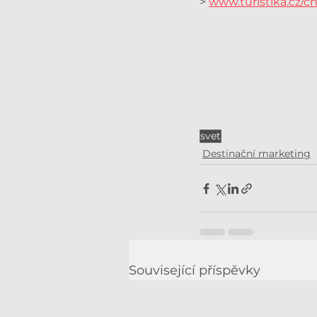
> 
www.turistika.cz/c
svet
Destinační marketing
Související příspěvky