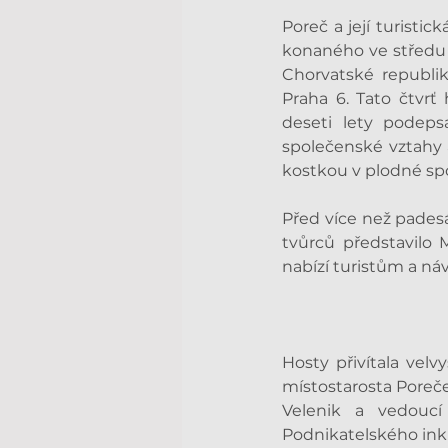
Poreč a její turist
konaného ve středu 1
Chorvatské republik
Praha 6. Tato čtvrť
deseti lety podepsa
společenské vztahy a
kostkou v plodné spo
Před více než pades
tvůrců představilo 
nabízí turistům a ná
Hosty přivítala velv
místostarosta Poreče
Velenik a vedouc
Podnikatelského inku