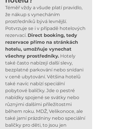
hotelu?
Téměř vždy a všude platí pravidlo, 
že nákup s vynecháním 
prostředníků bývá levnější. 
Potvrzuje se i v případě hotelových 
rezervací. 
Direct booking, tedy 
rezervace přímo na stránkách 
hotelu, umožňuje vynechat 
všechny prostředníky.
 Hotely 
také často nabízejí další slevy, 
bezplatné parkování nebo snídani 
v ceně ubytování. Většina hotelů 
také navíc nabízí speciální 
pobytové balíčky. Jde o pestré 
nabídky spojené se svátky nebo 
různými dalšími příležitostmi 
během roku. MDŽ, Velikonoce, ale 
také jarní prázdniny nebo speciální 
balíčky pro děti, to jsou jen 