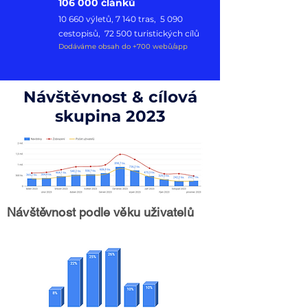
106 000 článků
10 660 výletů, 7 140 tras, 5 09
0
cestopisů, 72 500 turistických cílů
Dodáváme obsah do +700 webů/app
Návštěvnost & cílová
skupina 2023
Návštěvnost podle věku uživatelů