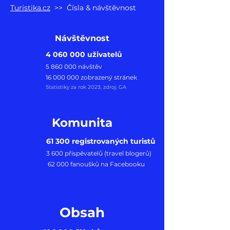
Turistika.cz
>> Čísla & návštěvnost
Návštěvnost
4
060 000 uživatelů
5 860 000
návštěv
16 000 000
zobrazený stránek
Statistiky za rok 2023
, zdroj: GA
Komunita
61 300 registrovaných turistů
3
600 přispěvatelů (travel blogerů)
62 000 fanoušků na Facebooku
Obsah