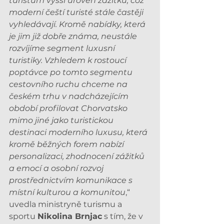
turistům vyšší úroveň zážitků, což 
moderní čeští turisté stále častěji 
vyhledávají. Kromě nabídky, která 
je jim již dobře známa, neustále 
rozvíjíme segment luxusní 
turistiky. Vzhledem k rostoucí 
poptávce po tomto segmentu 
cestovního ruchu chceme na 
českém trhu v nadcházejícím 
období profilovat Chorvatsko 
mimo jiné jako turistickou 
destinaci moderního luxusu, která 
kromě běžných forem nabízí 
personalizaci, zhodnocení zážitků 
a emocí a osobní rozvoj 
prostřednictvím komunikace s 
místní kulturou a komunitou
,“ 
uvedla ministryně turismu a 
sportu 
Nikolina Brnjac
 s tím, že v 