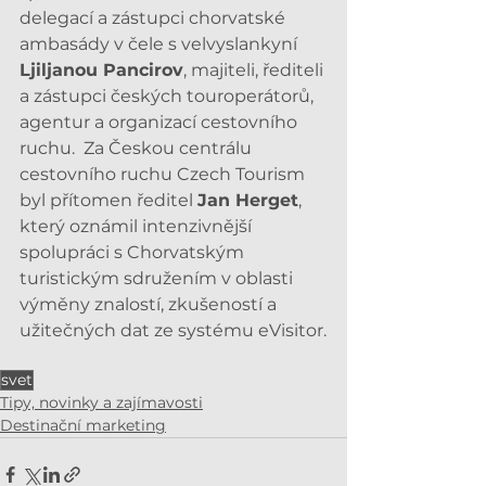
delegací a zástupci chorvatské 
ambasády v čele s velvyslankyní 
Ljiljanou Pancirov
, majiteli, řediteli 
a zástupci českých touroperátorů, 
agentur a organizací cestovního 
ruchu.  Za Českou centrálu 
cestovního ruchu Czech Tourism 
byl přítomen ředitel 
Jan Herget
, 
který oznámil intenzivnější 
spolupráci s Chorvatským 
turistickým sdružením v oblasti 
výměny znalostí, zkušeností a 
užitečných dat ze systému eVisitor.
svet
Tipy, novinky a zajímavosti
Destinační marketing