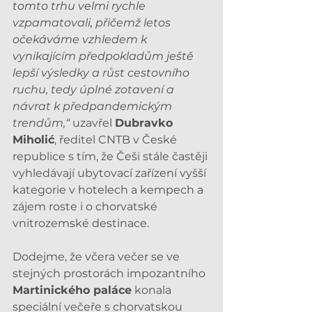
tomto trhu velmi rychle 
vzpamatovali, přičemž letos 
očekáváme vzhledem k 
vynikajícím předpokladům ještě 
lepší výsledky a růst cestovního 
ruchu, tedy úplné zotavení a 
návrat k předpandemickým 
trendům,“
 uzavřel 
Dubravko 
Miholić
, ředitel CNTB v České 
republice s tím, že Češi stále častěji 
vyhledávají ubytovací zařízení vyšší 
kategorie v hotelech a kempech a 
zájem roste i o chorvatské 
vnitrozemské destinace.
Dodejme, že včera večer se ve 
stejných prostorách impozantního 
Martinického paláce
 konala 
speciální večeře s chorvatskou 