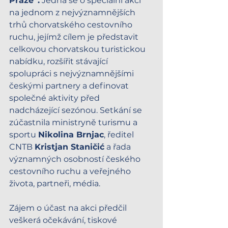
Praze“.
 Jedná se o speciální akci 
na jednom z nejvýznamnějších 
trhů chorvatského cestovního 
ruchu, jejímž cílem je představit 
celkovou chorvatskou turistickou 
nabídku, rozšířit stávající 
spolupráci s nejvýznamnějšími 
českými partnery a definovat 
společné aktivity před 
nadcházející sezónou. Setkání se 
zúčastnila ministryně turismu a 
sportu 
Nikolina Brnjac
, ředitel 
CNTB 
Kristjan Staničić
 a řada 
významných osobností českého 
cestovního ruchu a veřejného 
života, partneři, média.
Zájem o účast na akci předčil 
veškerá očekávání, tiskové 