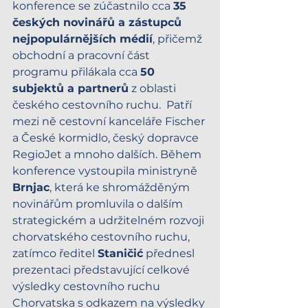
konference se zúčastnilo cca 
35 
českých novinářů a zástupců 
nejpopulárnějších médií
, přičemž 
obchodní a pracovní část 
programu přilákala cca 
50 
subjektů a partnerů
 z oblasti 
českého cestovního ruchu.  Patří 
mezi ně cestovní kanceláře Fischer 
a České kormidlo, český dopravce 
RegioJet a mnoho dalších. Během 
konference vystoupila ministryně 
Brnjac
, která ke shromážděným 
novinářům promluvila o dalším 
strategickém a udržitelném rozvoji 
chorvatského cestovního ruchu, 
zatímco ředitel 
Staničić
 přednesl 
prezentaci představující celkové 
výsledky cestovního ruchu 
Chorvatska s odkazem na výsledky 