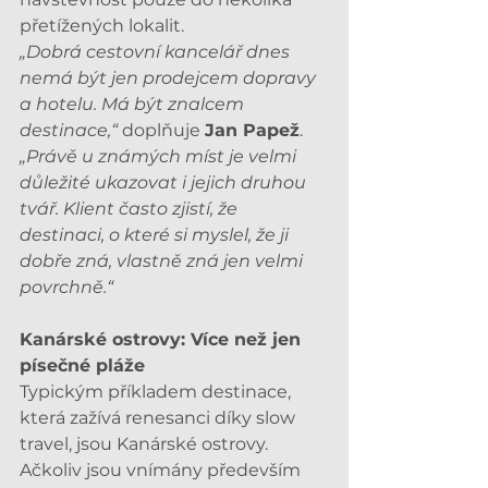
přetížených lokalit.
„Dobrá cestovní kancelář dnes 
nemá být jen prodejcem dopravy 
a hotelu. Má být znalcem 
destinace,“
 doplňuje 
Jan Papež
. 
„Právě u známých míst je velmi 
důležité ukazovat i jejich druhou 
tvář. Klient často zjistí, že 
destinaci, o které si myslel, že ji 
dobře zná, vlastně zná jen velmi 
povrchně.“
Kanárské ostrovy: Více než jen 
písečné pláže
Typickým příkladem destinace, 
která zažívá renesanci díky slow 
travel, jsou Kanárské ostrovy. 
Ačkoliv jsou vnímány především 