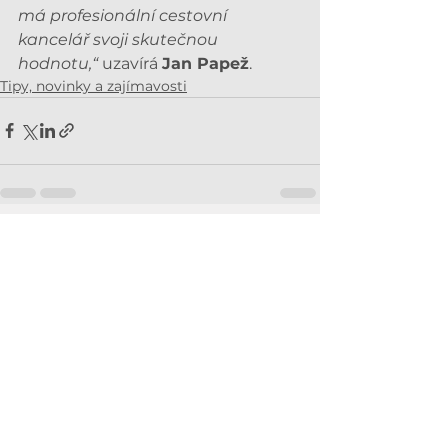
má profesionální cestovní 
kancelář svoji skutečnou 
hodnotu,“
 uzavírá 
Jan Papež
.
Tipy, novinky a zajímavosti
Zobrazit vše
Související příspěvky