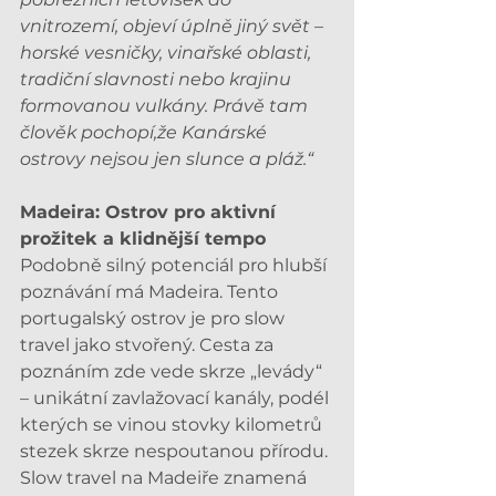
vnitrozemí, objeví úplně jiný svět – 
horské vesničky, vinařské oblasti, 
tradiční slavnosti nebo krajinu 
formovanou vulkány. Právě tam 
člověk pochopí,že Kanárské 
ostrovy nejsou jen slunce a pláž.“
Madeira: Ostrov pro aktivní 
prožitek a klidnější tempo
Podobně silný potenciál pro hlubší 
poznávání má Madeira. Tento 
portugalský ostrov je pro slow 
travel jako stvořený. Cesta za 
poznáním zde vede skrze „levády“ 
– unikátní zavlažovací kanály, podél 
kterých se vinou stovky kilometrů 
stezek skrze nespoutanou přírodu. 
Slow travel na Madeiře znamená 