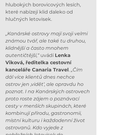
hlubokých borovicových lesích, 
které nabízejí klid daleko od 
hlučných letovisek.
„Kanárské ostrovy mají svoji velmi 
známou tvář, ale také tu druhou, 
klidnější a často mnohem 
autentičtější,“ 
uvádí 
Lenka 
Viková, ředitelka cestovní 
kanceláře Canaria Travel
. 
„Čím 
dál více klientů dnes nechce 
ostrov jen ‚vidět‘, ale opravdu ho 
poznat. I na Kanárských ostrovech 
proto roste zájem o poznávací 
cesty v menších skupinách, které 
kombinují přírodu, gastronomii, 
místní kulturu i každodenní život 
ostrovanů. Kdo vyjede z 
pobřežních letovisek do 