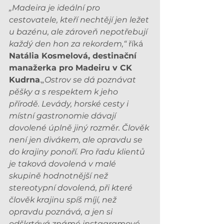
„Madeira je ideální pro 
cestovatele, kteří nechtějí jen ležet 
u bazénu, ale zároveň nepotřebují 
každý den hon za rekordem,“ 
říká 
Natália Kosmelová, destinační 
manažerka pro Madeiru v CK 
Kudrna
.
„Ostrov se dá poznávat 
pěšky a s respektem k jeho 
přírodě. Levády, horské cesty i 
místní gastronomie dávají 
dovolené úplně jiný rozměr. Člověk 
není jen divákem, ale opravdu se 
do krajiny ponoří. Pro řadu klientů 
je taková dovolená v malé 
skupině hodnotnější než 
stereotypní dovolená, při které 
člověk krajinu spíš míjí, než 
opravdu poznává, a jen si 
odškrtává známé instagramové 