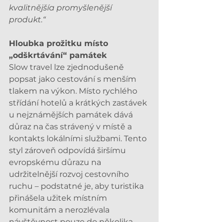
kvalitnějšía promyšlenější 
produkt.“
Hloubka prožitku místo 
„odškrtávání“ památek
Slow travel lze zjednodušeně 
popsat jako cestování s menším 
tlakem na výkon. Místo rychlého 
střídání hotelů a krátkých zastávek 
u nejznámějších památek dává 
důraz na čas strávený v místě a 
kontakts lokálními službami. Tento 
styl zároveň odpovídá širšímu 
evropskému důrazu na 
udržitelnější rozvoj cestovního 
ruchu – podstatné je, aby turistika 
přinášela užitek místním 
komunitám a nerozlévala 
návštěvnost pouze do několika 