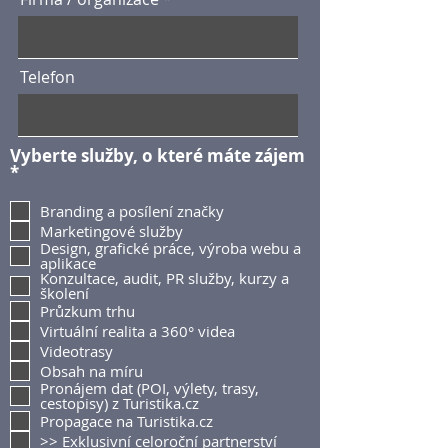
Telefon
Vyberte služby, o které máte zájem
P
*
o
v
Branding a posílení značky
i
Marketingové služby
n
Design, grafické práce, výroba webu a
n
aplikace
é
Konzultace, audit, PR služby, kurzy a
školení
Průzkum trhu
Virtuální realita a 360° videa
Videotrasy
Obsah na míru
Pronájem dat (POI, výlety, trasy,
cestopisy) z Turistika.cz
Propagace na Turistika.cz
>> Exklusivní celoroční partnerství