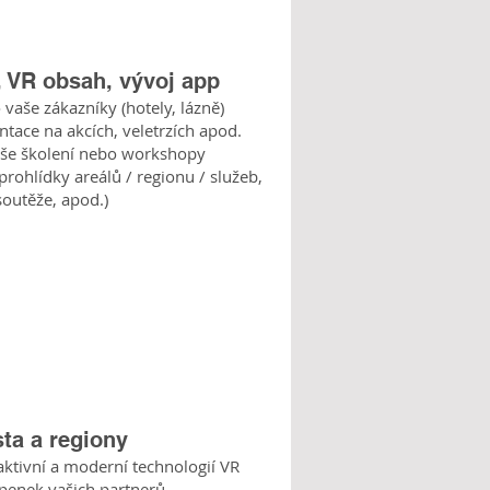
weby s 360° obsahem
, VR obsah, vývoj app
aše zákazníky (hotely, lázně)
www.vrcesko.cz
ntace na akcích, veletrzích apod.
aše školení nebo workshopy
www.hradecko360.cz
 prohlídky areálů / regionu / služeb,
soutěže, apod.)
sta a regiony
aktivní a moderní technologií VR
upenek vašich partnerů