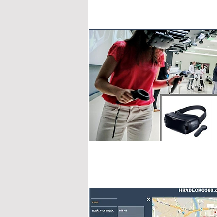
FB Turistika.cz 360°
48 publikovaných 360° videí
55 000 zhlédnutí
250 000 oslovených uživatelů
305 hodin sledování