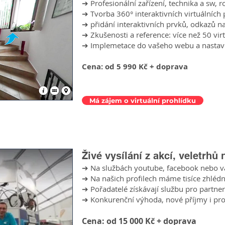
➔ Profesionální zařízení, technika a sw, r
➔ Tvorba 360° interaktivních virtuálníc
➔ přidání interaktivních prvků, odkazů 
➔ Zkušenosti a reference: více než 50 vir
➔ Implemetace do vašeho webu a nastavení
Cena: od 5 990 Kč + doprava
Má zájem o virtuální prohlídku
Živé vysílání z akcí, veletrhů
➔ Na službách youtube, facebook nebo 
➔ Na našich profilech máme tisíce zhlédn
➔ Pořadatelé získávají službu pro partner
➔ Konkurenční výhoda, nové příjmy i pr
Cena: od 15 000 Kč + doprava