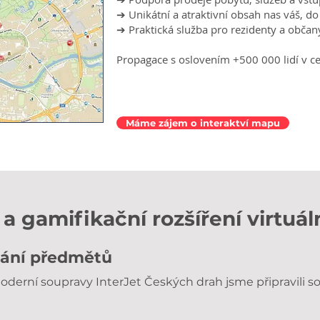
➔ Unikátní a atraktivní obsah nas váš, do 
➔ Praktická služba pro rezidenty a občany
Propagace s oslovením +500 000 lidí v ce
Máme zájem o interaktví mapu
a gamifikační rozšíření virtuál
edání předmětů
oderní soupravy InterJet Českých drah jsme připravili 