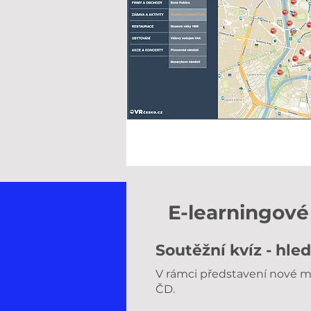
E-learningové 
Soutěžní kvíz - hl
V rámci představení nové m
ČD.