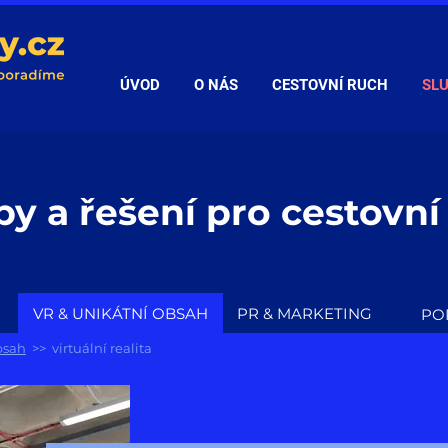
ÚVOD
O NÁS
CESTOVNÍ RUCH
SL
by a řešení pro cestovní
VR & UNIKÁTNÍ OBSAH
PR & MARKETING
PO
bsah
>> virtuální realita