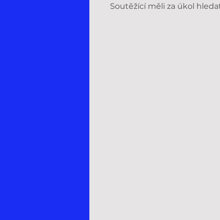
Soutěžící měli za úkol hled