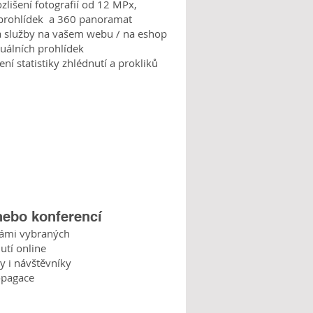
ozlišení fotografií od 12 MPx,
h prohlídek a 360 panoramat
na služby na vašem webu / na eshop
tuálních prohlídek
 statistiky zhlédnutí a prokliků
 nebo konferencí
vámi vybraných
utí online
y i návštěvníky
opagace