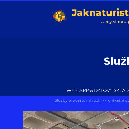
Služ
WEB, APP & DATOVÝ SKLAD
Služby pro cestovní ruch
>>
unikátní o