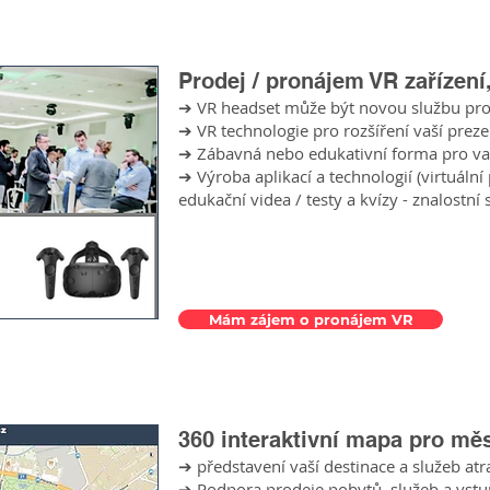
Turistika.cz VR
 video
Prodej / pronájem VR zařízení
139 publikovaných 360° videí
➔ VR headset může být novou službu pro v
217 odběratelů
➔ VR technologie pro rozšíření vaší preze
92 000 zhlédnutí
➔ Zábavná nebo edukativní forma pro v
1300 hodin sledování
➔ Výroba aplikací a technologií (virtuální
1:01 min průměrná doba sledování
edukační videa / testy a kvízy - znalostní 
Mám zájem o pronájem VR
360 interaktivní mapa pro mě
➔ představení vaší destinace a služeb atr
➔ Podpora prodeje pobytů, služeb a vst