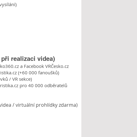
vysílání)
ři realizaci videa)
cko360.cz a
Facebook
VRČesko.cz
stika.cz (+60 000 fanoušků)
vků / VR sekce)
istika.cz pro 40 000 odběratelů
 videa / virtuální prohlídky zdarma)