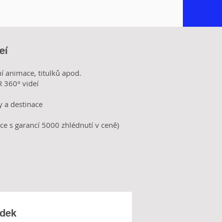
eí
ní animace, titulků apod.
R 360° videí
 a destinace
ce s garancí 5000 zhlédnutí v ceně)
ídek