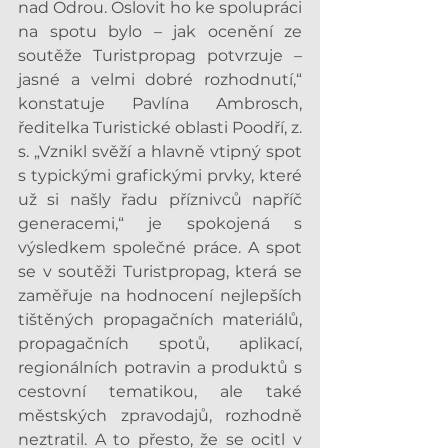
nad Odrou. Oslovit ho ke spolupráci 
na spotu bylo – jak ocenění ze 
soutěže Turistpropag potvrzuje – 
jasné a velmi dobré rozhodnutí,“ 
konstatuje Pavlína Ambrosch, 
ředitelka Turistické oblasti Poodří, z. 
s. „Vznikl svěží a hlavně vtipný spot 
s typickými grafickými prvky, které 
už si našly řadu příznivců napříč 
generacemi,“ je spokojená s 
výsledkem společné práce. A spot 
se v soutěži Turistpropag, která se 
zaměřuje na hodnocení nejlepších 
tištěných propagačních materiálů, 
propagačních spotů, aplikací, 
regionálních potravin a produktů s 
cestovní tematikou, ale také 
městských zpravodajů, rozhodně 
neztratil. A to přesto, že se ocitl v 