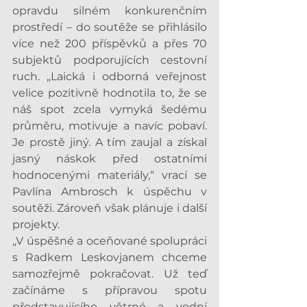
opravdu silném konkurenčním 
prostředí – do soutěže se přihlásilo 
více než 200 příspěvků a přes 70 
subjektů podporujících cestovní 
ruch. „Laická i odborná veřejnost 
velice pozitivně hodnotila to, že se 
náš spot zcela vymyká šedému 
průměru, motivuje a navíc pobaví. 
Je prostě jiný. A tím zaujal a získal 
jasný náskok před ostatními 
hodnocenými materiály,“ vrací se 
Pavlína Ambrosch k úspěchu v 
soutěži. Zároveň však plánuje i další 
projekty.
„V úspěšné a oceňované spolupráci 
s Radkem Leskovjanem chceme 
samozřejmě pokračovat. Už teď 
začínáme s přípravou spotu 
představujícího větrné a vodní 