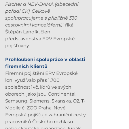
Fischer a NEV-DAMA (abecední 
pořadí CK). Celkově 
spolupracujeme s přibližně 330 
cestovními kancelářemi,“
 říká 
Štěpán Landík, člen 
představenstva ERV Evropské 
pojišťovny.
Prohloubení spolupráce v oblasti 
firemních klientů
Firemní pojištění ERV Evropské 
loni využívalo přes 1.700 
společností vč. lídrů ve svých 
oborech, jako jsou Continental, 
Samsung, Siemens, Skanska, O2, T-
Mobile či ZOO Praha. Nově 
Evropská pojišťuje zahraniční cesty 
pracovníků Českého rozhlasu 
nebo skautské organizace Junák. 