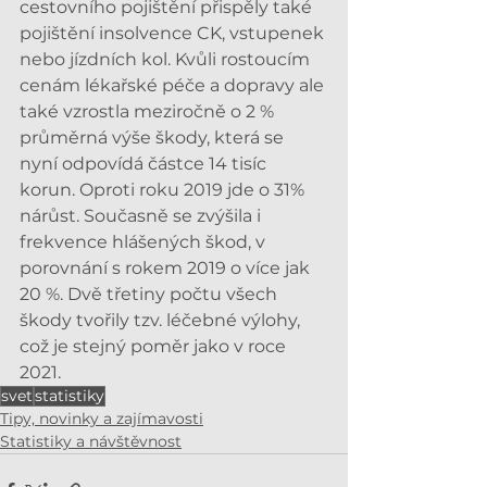
cestovního pojištění přispěly také 
pojištění insolvence CK, vstupenek 
nebo jízdních kol. Kvůli rostoucím 
cenám lékařské péče a dopravy ale 
také vzrostla meziročně o 2 % 
průměrná výše škody, která se 
nyní odpovídá částce 14 tisíc 
korun. Oproti roku 2019 jde o 31% 
nárůst. Současně se zvýšila i 
frekvence hlášených škod, v 
porovnání s rokem 2019 o více jak 
20 %. Dvě třetiny počtu všech 
škody tvořily tzv. léčebné výlohy, 
což je stejný poměr jako v roce 
2021.
svet
statistiky
Tipy, novinky a zajímavosti
Statistiky a návštěvnost