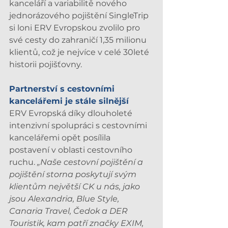
kanceláří a variabilitě nového 
jednorázového pojištění SingleTrip 
si loni ERV Evropskou zvolilo pro 
své cesty do zahraničí 1,35 milionu 
klientů, což je nejvíce v celé 30leté 
historii pojišťovny. 
Partnerství s cestovními 
kancelářemi je stále silnější
ERV Evropská díky dlouholeté 
intenzivní spolupráci s cestovními 
kancelářemi opět posílila 
postavení v oblasti cestovního 
ruchu. 
„Naše cestovní pojištění a 
pojištění storna poskytují svým 
klientům největší CK u nás, jako 
jsou Alexandria, Blue Style, 
Canaria Travel, Čedok a DER 
Touristik, kam patří značky EXIM, 