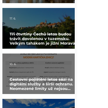
17. 6.
Tři čtvrtiny Čechů letos budou
trávit dovolenou v tuzemsku.
Velkým tahákem je jižní Morava
10. 6.
Cestovní pojištění letos sází na
digitální služby a širší ochranu.
Neomezené limity už nejsou
výjimkou