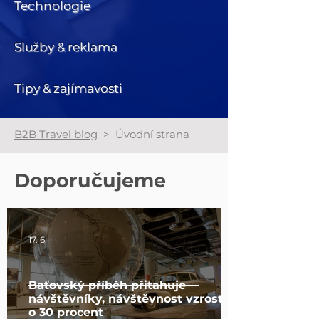
Technologie
Služby & reklama
Tipy & zajímavosti
B2B Travel blog
> Úvodní strana
Doporučujeme
17. 6.
Baťovský příběh přitahuje
návštěvníky, návštěvnost vzrostla
o 30 procent