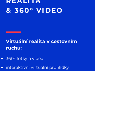
REALITA
& 360° VIDEO
Virtuální realita
v cestovním
ruchu:
360° fotky a video
interaktivní virtuální prohlídky
komentované prezentace a prohlídky
Více o virtuální realitě
REFERENCE