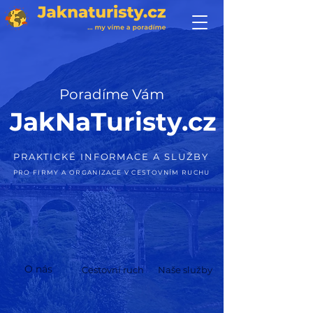
Poradíme Vám
JakNaTuristy.cz
PRAKTICKÉ INFORMACE A SLUŽBY
PRO FIRMY A ORGANIZACE V CESTOVNÍM RUCHU
O n
ás
Cestovní ruch
Naše služby