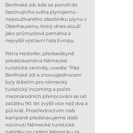
Berlínské zdi, kde se ponoří do 
fascinujícího světa plynojemu - 
nepoužívaného zásobníku plynu v 
Oberhausenu, který dnes slouží 
jako průmyslová památka a 
nejvyšší výstavní hala Evropy.
Petra Hedorfer, předsedkyně 
představenstva Německé 
turistické centrály, uvedla: "Pád 
Berlínské zdi a znovusjednocení 
byly štěstím pro německý 
turistický incoming a počet 
mezinárodních přenocování se od 
začátku 90. let zvýšil více než dva a 
půl krát. Prostřednictvím naší 
kampaně představujeme další 
rozvinutí Německé turistické 
nabídky po celém Německu za 