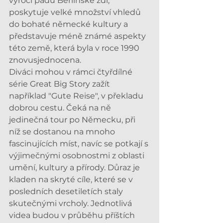
výročí pádu Berlínské zdi, 
poskytuje velké množství vhledů 
do bohaté německé kultury a 
představuje méně známé aspekty 
této země, která byla v roce 1990 
znovusjednocena.
Diváci mohou v rámci čtyřdílné 
série Great Big Story zažít 
například "Gute Reise", v překladu 
dobrou cestu. Čeká na ně 
jedinečná tour po Německu, při 
níž se dostanou na mnoho 
fascinujících míst, navíc se potkají s 
výjimečnými osobnostmi z oblasti 
umění, kultury a přírody. Důraz je 
kladen na skryté cíle, které se v 
posledních desetiletích staly 
skutečnými vrcholy. Jednotlivá 
videa budou v průběhu příštích 