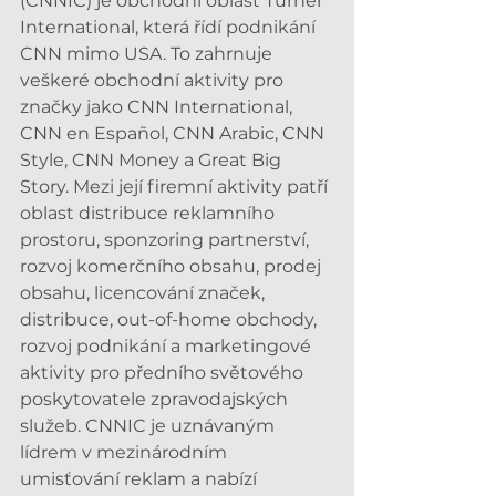
(CNNIC) je obchodní oblast Turner 
International, která řídí podnikání 
CNN mimo USA. To zahrnuje 
veškeré obchodní aktivity pro 
značky jako CNN International, 
CNN en Español, CNN Arabic, CNN 
Style, CNN Money a Great Big 
Story. Mezi její firemní aktivity patří 
oblast distribuce reklamního 
prostoru, sponzoring partnerství, 
rozvoj komerčního obsahu, prodej 
obsahu, licencování značek, 
distribuce, out-of-home obchody, 
rozvoj podnikání a marketingové 
aktivity pro předního světového 
poskytovatele zpravodajských 
služeb. CNNIC je uznávaným 
lídrem v mezinárodním 
umisťování reklam a nabízí 