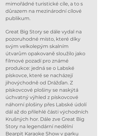
mimořádné turistické cíle, a to s 
důrazem na mezinárodní cílové 
publikum.
Great Big Story se dále vydal na 
pozoruhodné místo, které díky 
svým velkolepým skalním 
útvarům opakovaně sloužilo jako 
filmové pozadí pro známé 
produkce: jedná se o Labské 
pískovce, které se nacházejí 
jihovýchodně od Drážďan. Z 
pískovcové plošiny se naskýtá 
úchvatný výhled z pískovcové 
náhorní plošiny přes Labské údolí 
dál až do přilehlé části východních 
Krušných hor. Dále zve Great Big 
Story na legendární nedělní 
Bearpit Karaoke Show v parku 